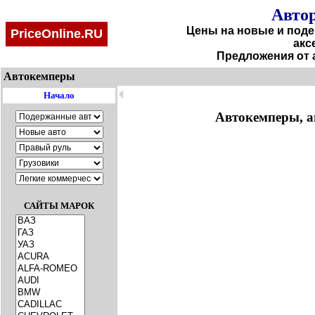
Автор
Цены на новые и поде
PriceOnline.RU
акс
Предложения от 
Автокемперы
🞀
Начало
Автокемперы, ав
САЙТЫ МАРОК