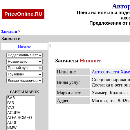
Автор
Цены на новые и поде
PriceOnline.RU
акс
Предложения от 
>
Запчасти
Запчасти
🞀
Начало
Запчасти
Hummer
Название
Автозапчасти Хам
Специализированны
Виды услуг:
Доставка в регион
САЙТЫ МАРОК
Марки авто:
Хаммер, Кадиллак
Адрес
Москва, тел: 8-926