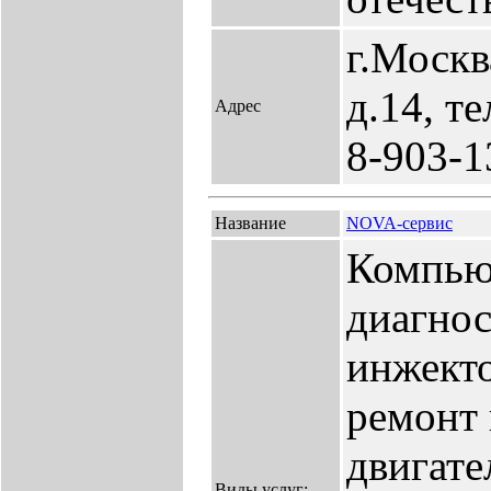
г.Москв
д.14, т
Адрес
8-903-1
Название
NOVA-сервис
Компью
диагнос
инжекто
ремонт 
двигате
Виды услуг: