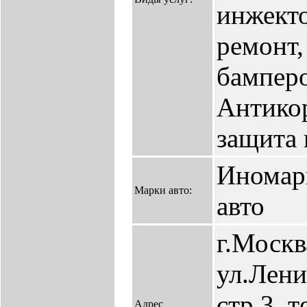
инжекто
ремонт,
бамперо
Антикор
защита 
Иномар
Марки авто:
авто
г.Москв
ул.Лени
стр.3. т
Адрес