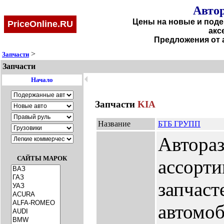
Автор
Цены на новые и поде
PriceOnline.RU
акс
Предложения от 
>
Запчасти
Запчасти
🞀
Начало
Запчасти
KIA
Название
БТБ ГРУПП
Автора
САЙТЫ МАРОК
ассорти
запчаст
автомоб