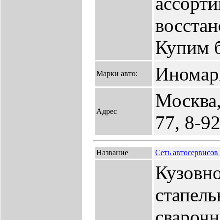
ассорт
восста
Купим 
Иномар
Марки авто:
Москва,
Адрес
77, 8-9
Название
Сеть автосервисо
Кузовно
стапель
сварочн