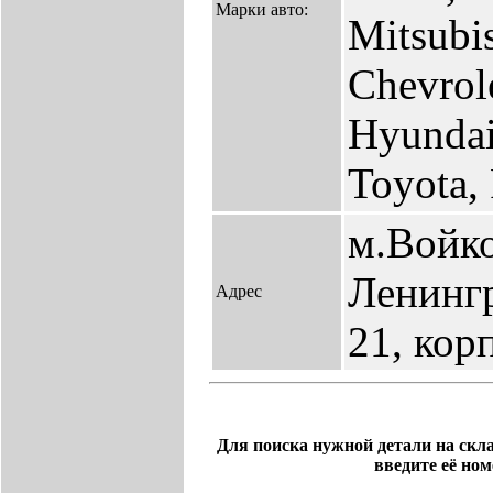
Марки авто:
Mitsubis
Chevrole
Hyundai
Toyota,
м.Войко
Ленингр
Адрес
21, кор
Для поиска нужной детали на скла
введите её ном