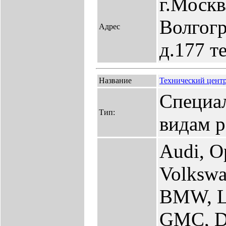
г.Москв
Волгогр
Адрес
д.177 т
Название
Технический цент
Специа
Тип:
видам р
Audi, O
Volkswa
BMW, Le
GMC, Da