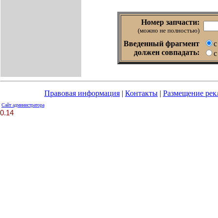
Номер запчасти:
(можно не полностью)
Введенный фрагмент
с
должен совпадать:
с
Правовая информация
|
Контакты
|
Размещение ре
Сайт администратора
0.14