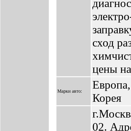
диагнос
электро
заправк
сход ра
химчист
цены на
Европа,
Марки авто:
Корея
г.Москв
02. Адр