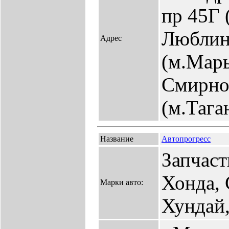
пр 45Г 
Люблин
Адрес
(м.Марь
Смирнов
(м.Тага
Название
Автопрогресс
Запчаст
Хонда, 
Марки авто:
Хундай,