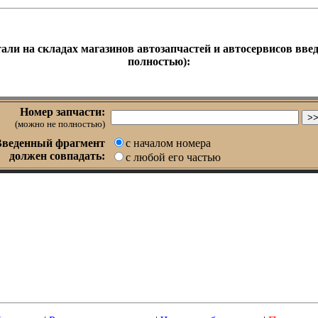
али на складах магазинов автозапчастей и автосервисов введ
полностью):
Номер запчасти:
(можно не полностью)
Введенный фрагмент
с началом номера
должен совпадать:
с любой его частью