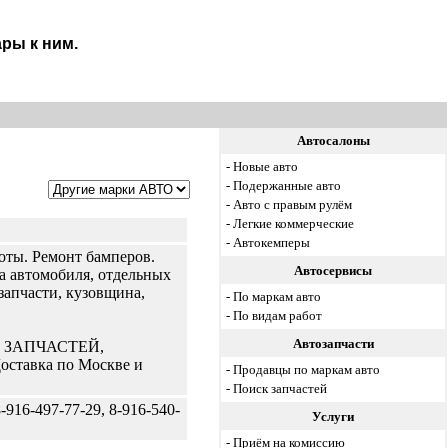
ры к ним.
Автосалоны
-
Новые авто
-
Подержанные авто
-
Авто с правым рулём
-
Легкие коммерческие
-
Автокемперы
оты. Ремонт бамперов.
Автосервисы
а автомобиля, отдельных
запчасти, кузовщина,
-
По маркам авто
-
По видам работ
Автозапчасти
ЗАПЧАСТЕЙ,
авка по Москве и
-
Продавцы по маркам авто
-
Поиск запчастей
-916-497-77-29, 8-916-540-
Услуги
-
Приём на комиссию