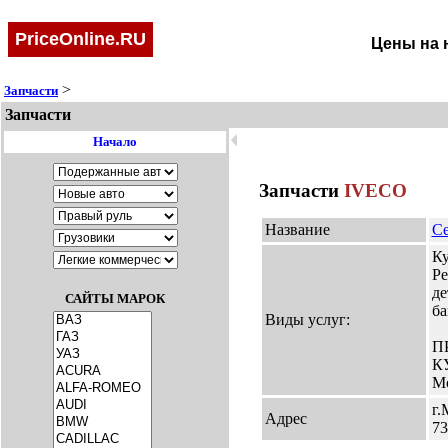
PriceOnline.RU
Цены на 
>
Запчасти
Запчасти
🞀
Начало
Запчасти
IVECO
Название
Се
Ку
Ре
де
САЙТЫ МАРОК
ба
Виды услуг:
П
К
Мо
г.
Адрес
73