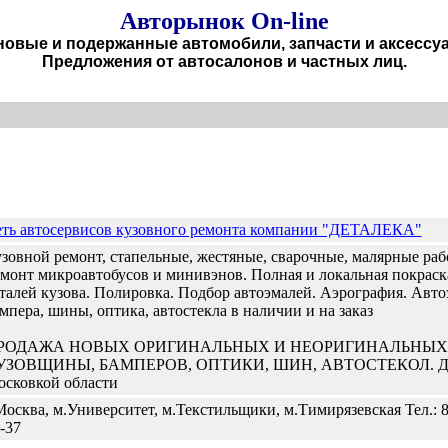
Авторынок On-line
новые и подержанные автомобили, запчасти и аксессуа
Предложения от автосалонов и частных лиц.
ть автосервисов кузовного ремонта компании "ДЕТАЛЕКА"
зовной ремонт, стапельные, жестяные, сварочные, малярные раб
монт микроавтобусов и минивэнов. Полная и локальная покраск
талей кузова. Полировка. Подбор автоэмалей. Аэрография. Авто
мпера, шины, оптика, автостекла в наличии и на заказ
РОДАЖА НОВЫХ ОРИГИНАЛЬНЫХ И НЕОРИГИНАЛЬНЫХ 
УЗОВЩИНЫ, БАМПЕРОВ, ОПТИКИ, ШИН, АВТОСТЕКОЛ. Дост
сковкой области
Москва, м.Университет, м.Текстильщики, м.Тимирязевская Тел.: 8
-37