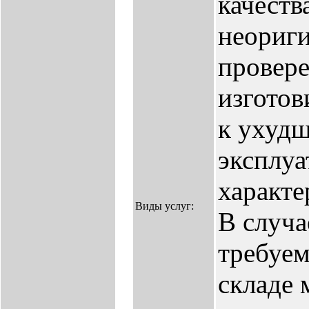
качества
неориг
провер
изготов
к ухуд
эксплу
характе
Виды услуг:
В случа
требуем
складе 