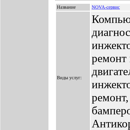
Название
NOVA-сервис
Компью
диагнос
инжекто
ремонт 
двигате
Виды услуг:
инжекто
ремонт,
бамперо
Антикор