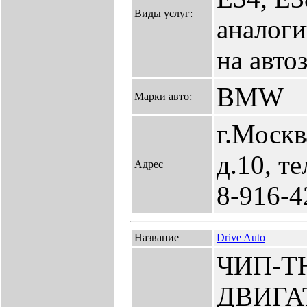
Виды услуг:
аналог
на авто
BMW
Марки авто:
г.Москв
д.10, т
Адрес
8-916-4
Название
Drive Auto
ЧИП-Т
ДВИГА