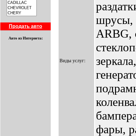
раздатк
шрусы, 
Продать авто
ARBG, с
Авто из Интернета:
стекло
зеркала
Виды услуг:
генерат
подрам
коленва
бампера
фары, р