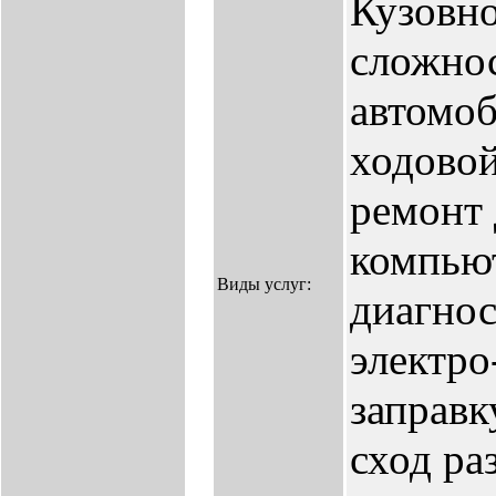
Кузовн
сложнос
автомоб
ходово
ремонт 
компью
Виды услуг:
диагнос
электро
заправк
сход ра