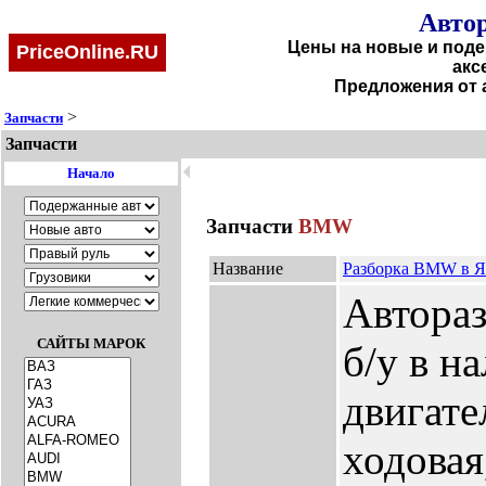
Автор
Цены на новые и поде
PriceOnline.RU
акс
Предложения от 
>
Запчасти
Запчасти
🞀
Начало
Запчасти
BMW
Название
Разборка BMW в Я
Автораз
САЙТЫ МАРОК
б/у в на
двигате
ходова