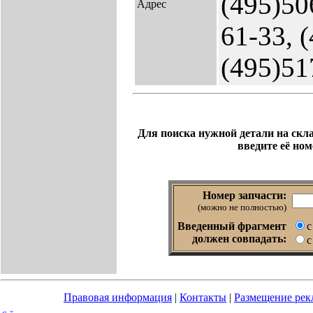
(495)50
Адрес
61-33, 
(495)51
Для поиска нужной детали на скла
введите её ном
Номер запчасти:
(можно не полностью)
Введенный фрагмент
с
должен совпадать:
с
Правовая информация
|
Контакты
|
Размещение ре