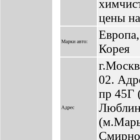
химчист
цены на
Европа,
Марки авто:
Корея
г.Москв
02. Адр
пр 45Г 
Люблин
Адрес
(м.Марь
Смирнов