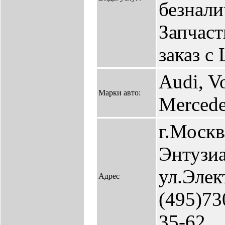
безнали
Запчаст
заказ с
Audi, V
Марки авто:
Merced
г.Москв
Энтузиа
ул.Элек
Адрес
(495)73
35-62