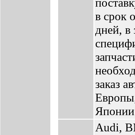
поставк
в срок о
дней, в
специфи
запчаст
необхо
заказ а
Европы
Японии
Audi, B