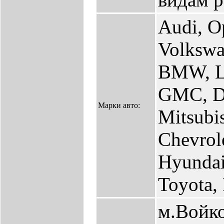
Audi, O
Volkswa
BMW, Le
GMC, Da
Марки авто:
Mitsubis
Chevrole
Hyundai
Toyota,
м.Войко