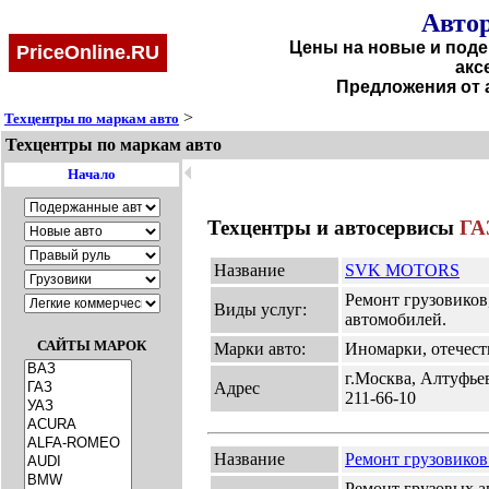
Автор
Цены на новые и поде
PriceOnline.RU
акс
Предложения от 
>
Техцентры по маркам авто
Техцентры по маркам авто
🞀
Начало
Техцентры и автосервисы
ГА
Название
SVK MOTORS
Ремонт грузовиков,
Виды услуг:
автомобилей.
САЙТЫ МАРОК
Марки авто:
Иномарки, отечест
г.Москва, Алтуфьев
Адрес
211-66-10
Название
Ремонт грузовико
Ремонт грузовых а